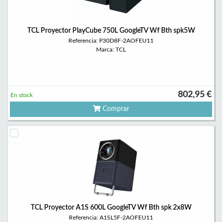
TCL Proyector PlayCube 750L GoogleTV Wf Bth spk5W
Referencia: P30D8F-2AOFEU11
Marca: TCL
802,95 €
En stock
Comprar
TCL Proyector A1S 600L GoogleTV Wf Bth spk 2x8W
Referencia: A1SL5F-2AOFEU11