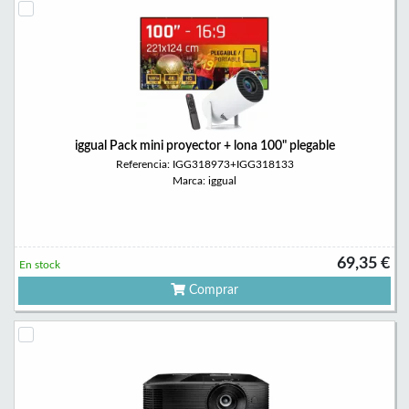
iggual Pack mini proyector + lona 100" plegable
Referencia: IGG318973+IGG318133
Marca: iggual
69,35 €
En stock
Comprar