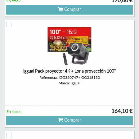
170,00 €
En stock
Comprar
iggual Pack proyector 4K + Lona proyección 100"
Referencia: IGG320747+IGG318133
Marca: iggual
164,10 €
En stock
Comprar