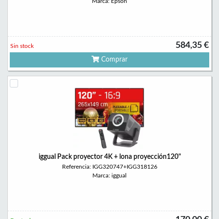
Marca: Epson
584,35 €
Sin stock
Comprar
iggual Pack proyector 4K + lona proyección120"
Referencia: IGG320747+IGG318126
Marca: iggual