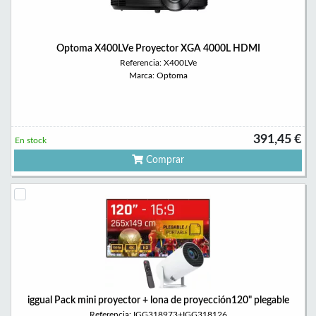
Optoma X400LVe Proyector XGA 4000L HDMI
Referencia: X400LVe
Marca: Optoma
391,45 €
En stock
Comprar
iggual Pack mini proyector + lona de proyección120" plegable
Referencia: IGG318973+IGG318126