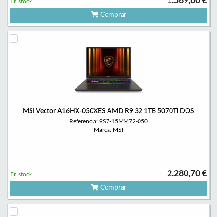
1.589,60 €
En stock
Comprar
MSI Vector A16HX-050XES AMD R9 32 1TB 5070Ti DOS
Referencia: 9S7-15MM72-050
Marca: MSI
2.280,70 €
En stock
Comprar