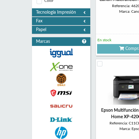
Color
Referencia: 46
Marca: Can
Tecnología Impresión
Fax
Papel
En stock
Marcas
Compr
Epson Multifunción
Home XP-4200
Referencia: C11
Marca: Eps