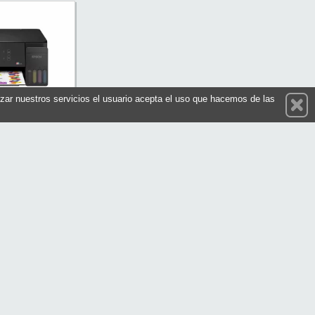
ilizar nuestros servicios el usuario acepta el uso que hacemos de las
ión Ecotank ET-
20
 C11CL63404
 Epson
223,90 €
prar
nece atento a nuestras novedades y promociones
Suscríbete