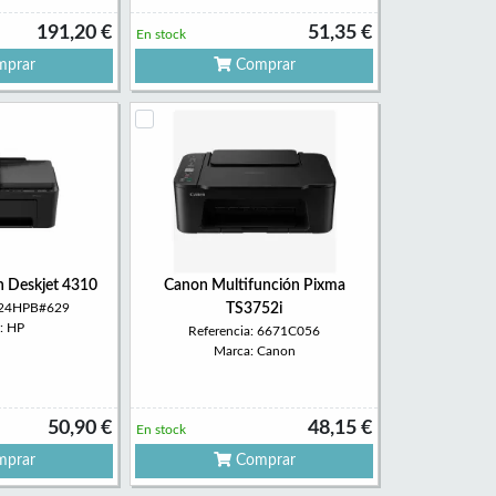
191,20 €
51,35 €
En stock
prar
Comprar
n Deskjet 4310
Canon Multifunción Pixma
 A24HPB#629
TS3752i
: HP
Referencia: 6671C056
Marca: Canon
50,90 €
48,15 €
En stock
prar
Comprar