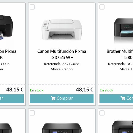
ón Pixma
Canon Multifunción Pixma
Brother Multi
BK
TS3751i WH
T58
71C006
Referencia: 6671C026
Referencia: 
on
Marca: Canon
Marca: 
48,15 €
48,15 €
En stock
En stock
ar
Comprar
Com