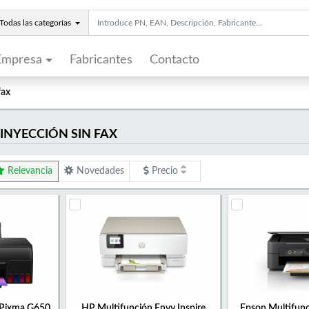
Todas las categorías
Empresa
Fabricantes
Contacto
fax
INYECCIÓN SIN FAX
Relevancia
Novedades
Precio
 Pixma G650
HP Multifunción Envy Inspire
Epson Multifunc