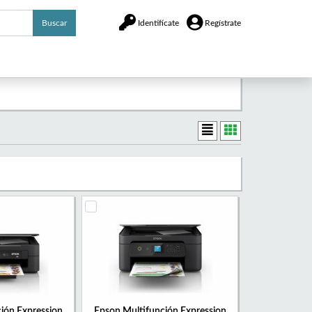
Buscar
Identifícate
Regístrate
ión Expression
Epson Multifunción Expression