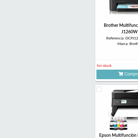
Brother Multifun
J1260W
Referencia: DCPJ
Marca: Brot
Sin stock
Compr
Epson Multifunción 