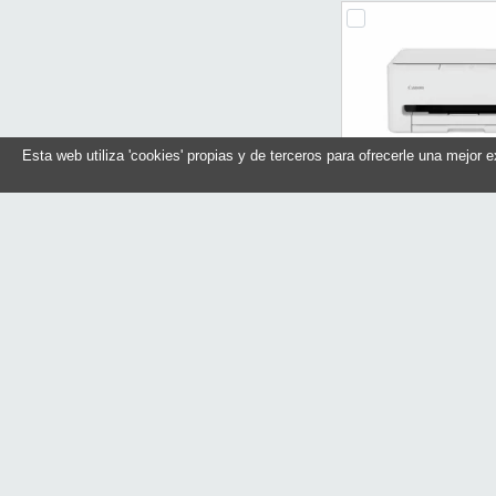
Esta web utiliza 'cookies' propias y de terceros para ofrecerle una mejor 
Canon Multifunci
TS4151i
Referencia: 71
Marca: Can
En stock
Compr