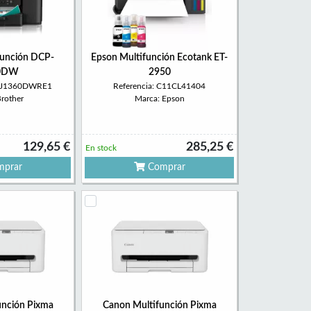
función DCP-
Epson Multifunción Ecotank ET-
0DW
2950
CPJ1360DWRE1
Referencia: C11CL41404
Brother
Marca: Epson
129,65 €
285,25 €
En stock
prar
Comprar
unción Pixma
Canon Multifunción Pixma