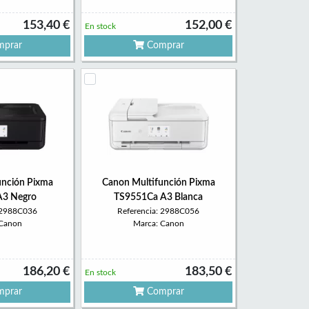
153,40 €
152,00 €
En stock
prar
Comprar
unción Pixma
Canon Multifunción Pixma
A3 Negro
TS9551Ca A3 Blanca
: 2988C036
Referencia: 2988C056
 Canon
Marca: Canon
186,20 €
183,50 €
En stock
prar
Comprar