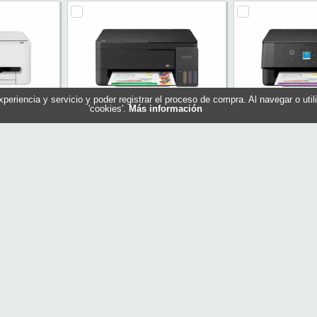
experiencia y servicio y poder registrar el proceso de compra. Al navegar o ut
'cookies'.
Más información
ón Pixma
Epson Multifunción Ecotank ET-
Epson Multifunc
2910
29
81C026
Referencia: C11CL62404
Referencia:
on
Marca: Epson
Marca:
47,90 €
196,65 €
En stock
En stock
ar
Comprar
Com
Perma