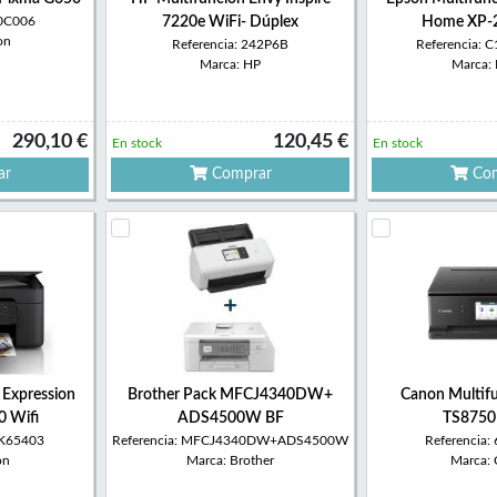
20C006
7220e WiFi- Dúplex
Home XP-2
on
Referencia: 242P6B
Referencia:
Marca: HP
Marca:
290,10 €
120,45 €
En stock
En stock
ar
Comprar
Com
 Expression
Brother Pack MFCJ4340DW+
Canon Multif
 Wifi
ADS4500W BF
TS8750
CK65403
Referencia: MFCJ4340DW+ADS4500W
Referencia
on
Marca: Brother
Marca: