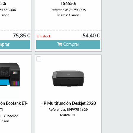
50i
TS6550i
: 7178C006
Referencia: 7179C006
 Canon
Marca: Canon
75,35 €
54,40 €
Sin stock
prar
Comprar
ión Ecotank ET-
HP Multifunción Deskjet 2920
71
Referencia: 89F97B#629
Marca: HP
 C11CJ66422
 Epson