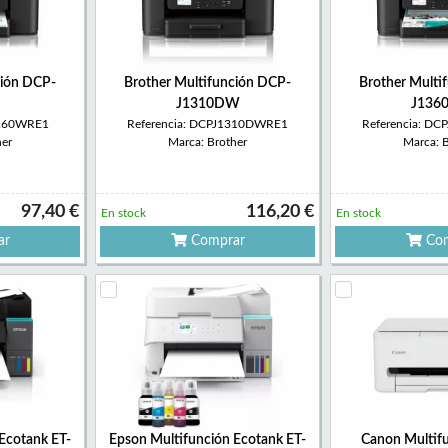
ción DCP-
Brother Multifunción DCP-
Brother Multi
J1310DW
J136
1260WRE1
Referencia: DCPJ1310DWRE1
Referencia: D
her
Marca: Brother
Marca: 
97,40 €
116,20 €
En stock
En stock
ar
Comprar
Com
Ecotank ET-
Epson Multifunción Ecotank ET-
Canon Multif