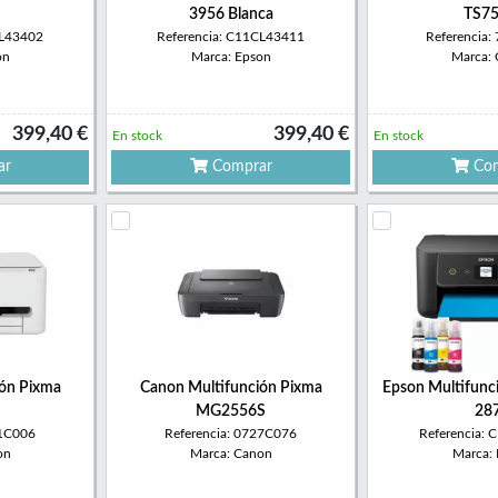
3956 Blanca
TS75
CL43402
Referencia: C11CL43411
Referencia
on
Marca: Epson
Marca:
399,40 €
399,40 €
En stock
En stock
ar
Comprar
Com
ón Pixma
Canon Multifunción Pixma
Epson Multifunc
MG2556S
28
81C006
Referencia: 0727C076
Referencia:
on
Marca: Canon
Marca: