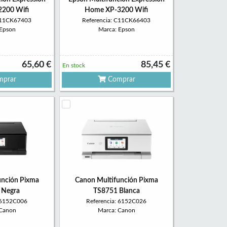
200 Wifi
Home XP-3200 Wifi
 C11CK67403
Referencia: C11CK66403
 Epson
Marca: Epson
65,60 €
85,45 €
En stock
prar
Comprar
unción Pixma
Canon Multifunción Pixma
 Negra
TS8751 Blanca
: 6152C006
Referencia: 6152C026
 Canon
Marca: Canon