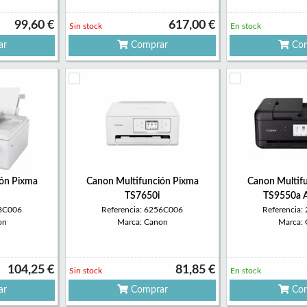
99,60 €
617,00 €
Sin stock
En stock
ar
Comprar
Com
ón Pixma
Canon Multifunción Pixma
Canon Multif
TS7650i
TS9550a 
58C006
Referencia: 6256C006
Referencia
on
Marca: Canon
Marca:
104,25 €
81,85 €
Sin stock
En stock
ar
Comprar
Com