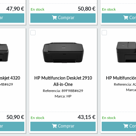
47,90 €
50,80 €
En stock
En stock
ar
Comprar
Com
skjet 4320
HP Multifuncion DeskJet 2910
HP Multifunció
HMB#629
All-in-One
Referencia:
Marca
Referencia: 89F98B#629
Marca: HP
50,90 €
43,15 €
En stock
En stock
ar
Comprar
Com