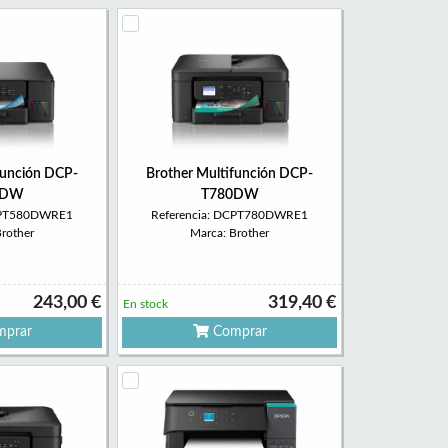
función DCP-
Brother Multifunción DCP-
0DW
T780DW
DCPT580DWRE1
Referencia: DCPT780DWRE1
Brother
Marca: Brother
243,00 €
319,40 €
En stock
prar
Comprar