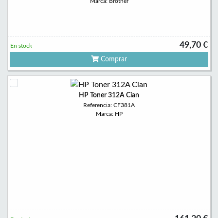
Marca: Brother
49,70 €
En stock
Comprar
HP Toner 312A Cian
Referencia: CF381A
Marca: HP